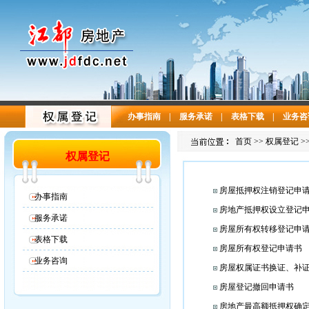
办事指南
|
服务承诺
|
表格下载
|
业务咨
首页 >> 权属登记 >
权属登记
房屋抵押权注销登记申
办事指南
房地产抵押权设立登记
服务承诺
房屋所有权转移登记申
表格下载
房屋所有权登记申请书
业务咨询
房屋权属证书换证、补
房屋登记撤回申请书
房地产最高额抵押权确