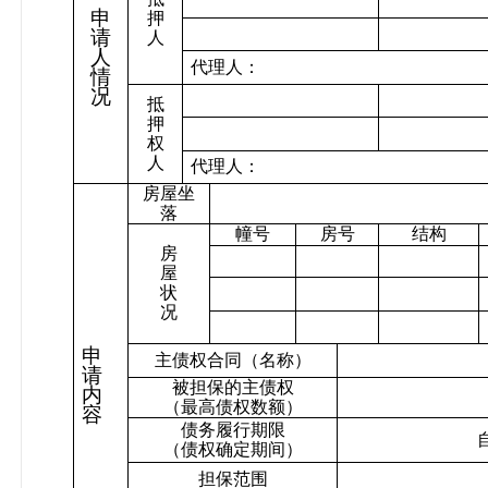
申
押
请
人
人
代理人：
情
况
抵
押
权
人
代理人：
房屋坐
落
幢号
房号
结构
房
屋
状
况
申
主债权合同（名称）
请
被担保的主债权
内
（最高债权数额）
容
债务履行期限
（债权确定期间）
担保范围