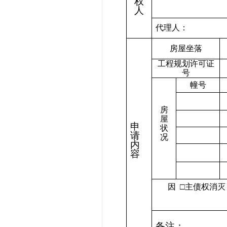
权
人
代理人：
房屋坐落
工程规划许可证
号
幢号
房
屋
申
状
请
况
内
容
因
□主债权消灭
备注：