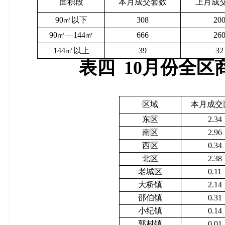
面积段
本月成交套数
上月成
90
㎡
以下
308
20
90
㎡—
144
㎡
666
26
144
㎡
以上
39
32
表四
10
月份全区
区域
本月成交
东区
2.34
南区
2.96
西区
0.34
北区
2.38
老城区
0.11
大桥镇
2.14
邵伯镇
0.31
小纪镇
0.14
郭村镇
0.01