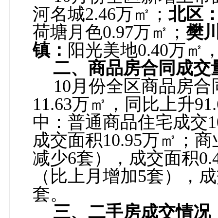
河名城
2.46
万
㎡
；
北区
荷塘月色
0.97
万
㎡
；
樊
镇：
阳光美地
0.40
万
㎡
二、商品房合同成交
10
月份全区商品房合
11.63
万
㎡
，同比上升
91
中：
普通商品
住宅成交
1
成交面积
10.95
万
㎡
；商
减少
6
套），成交面积
0.
（比上月增加
5
套），成
套。
三、二手房成交情况