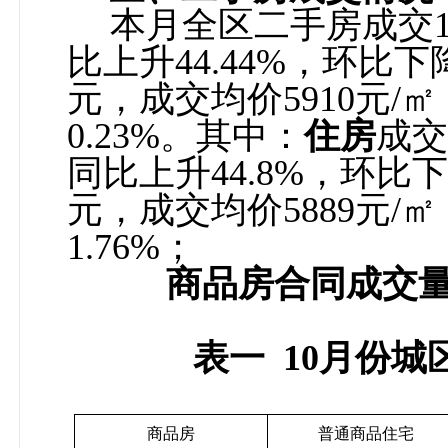
本月全区二手房成交
比上升
44.44%
，环比下
元，成交均价
5910
元
/
㎡
0.23%
。其中：
住房
成交
同比上升
44.8%
，环比下
元，成交均价
5889
元
/
㎡
1.76%
；
商品房合同成交
表一
10
月份城
商品房
普通商品住宅