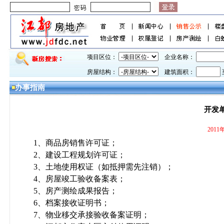
项目区位：
企业名称：
房屋结构：
建筑面积：
办事指南
开发
201
1、
商品房销售许可证；
2、
建设工程规划许可证；
3、
土地使用权证（如抵押需先注销）；
4、
房屋竣工验收备案表；
5、
房产测绘成果报告；
6、
档案接收证明书；
7、
物业移交承接验收备案证明；